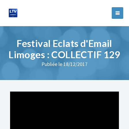
Festival Eclats d'Email
Limoges : COLLECTIF 129
Publiée le 18/12/2017