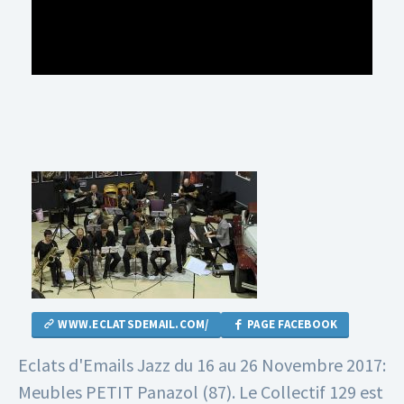
WWW.ECLATSDEMAIL.COM/
PAGE FACEBOOK
Eclats d'Emails Jazz du 16 au 26 Novembre 2017:
Meubles PETIT Panazol (87).
Le Collectif 129 est