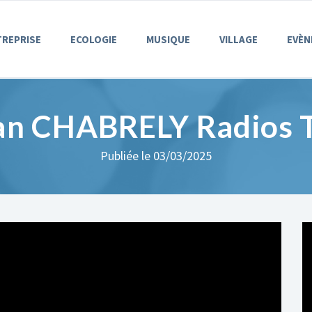
TREPRISE
ECOLOGIE
MUSIQUE
VILLAGE
EVÈN
an CHABRELY Radios 
Publiée le 03/03/2025