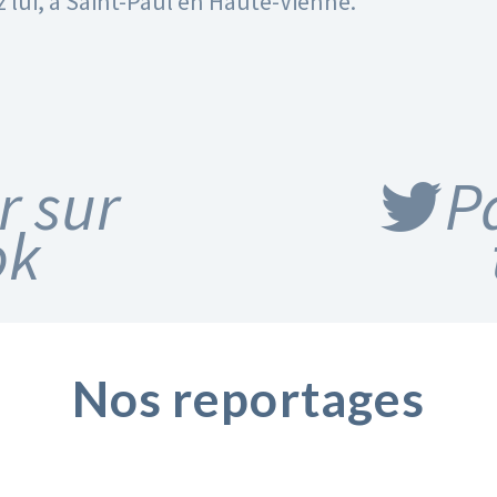
ez lui, à Saint-Paul en Haute-Vienne.
r sur
P
ok
Nos reportages