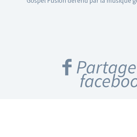
Gospel Fusion défend par la musique gos
Partage
facebo