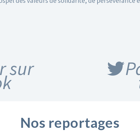
pel des valeurs de solidarité, de persévérance et
r sur
P
ok
Nos reportages