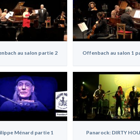
nbach au salon partie 2
Offenbach au salon 1 p
ilippe Ménard partie 1
Panarock: DIRTY HO