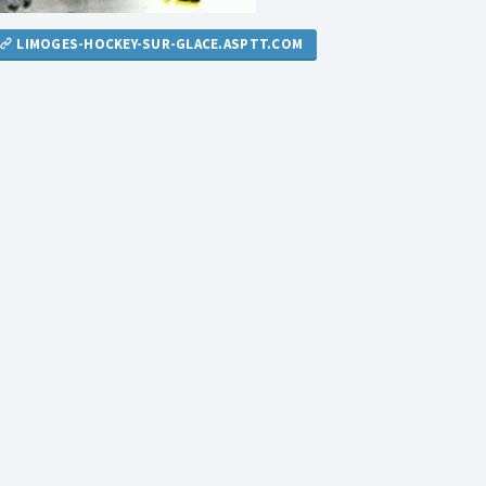
LIMOGES-HOCKEY-SUR-GLACE.ASPTT.COM