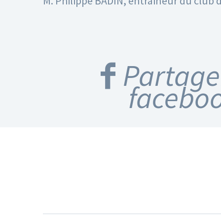
M. Philippe BADIN, entraineur du club d
Partage
facebo