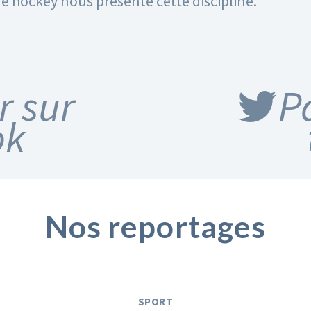
e hockey nous présente cette discipline.
r sur
P
ok
Nos reportages
SPORT