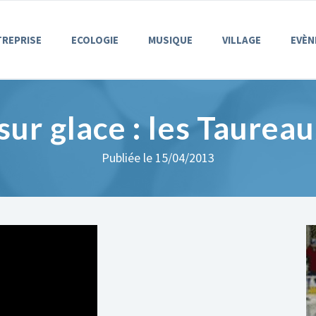
TREPRISE
ECOLOGIE
MUSIQUE
VILLAGE
EVÈN
ur glace : les Taurea
Publiée le 15/04/2013