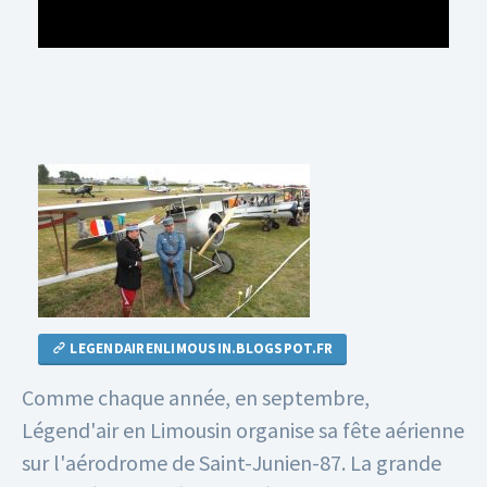
LEGENDAIRENLIMOUSIN.BLOGSPOT.FR
Comme chaque année, en septembre,
Légend'air en Limousin organise sa fête aérienne
sur l'aérodrome de Saint-Junien-87.
La grande