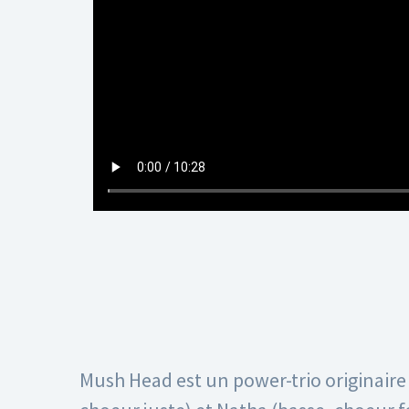
Mush Head est un power-trio originaire 