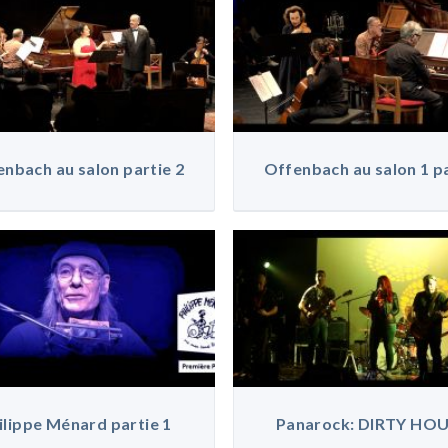
nbach au salon partie 2
Offenbach au salon 1 p
ilippe Ménard partie 1
Panarock: DIRTY HO