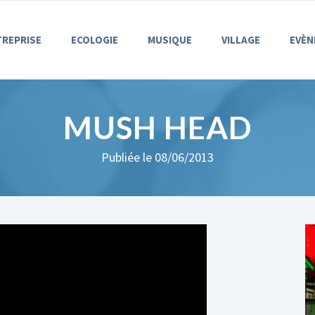
TREPRISE
ECOLOGIE
MUSIQUE
VILLAGE
EVÈN
MUSH HEAD
Publiée le 08/06/2013