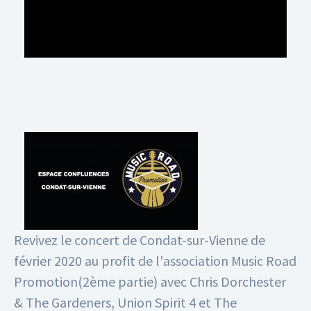
Revivez le concert de Condat-sur-Vienne de
février 2020 au profit de l'association Music Road
Promotion(2ème partie) avec Chris Dorchester
& The Gardeners, Union Spirit 4 et The