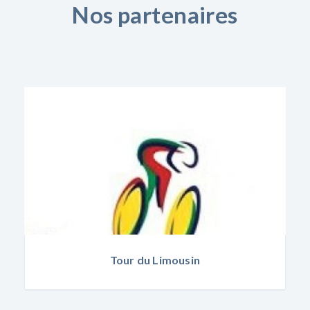
Nos partenaires
 Limousin
Ets Burgaliè