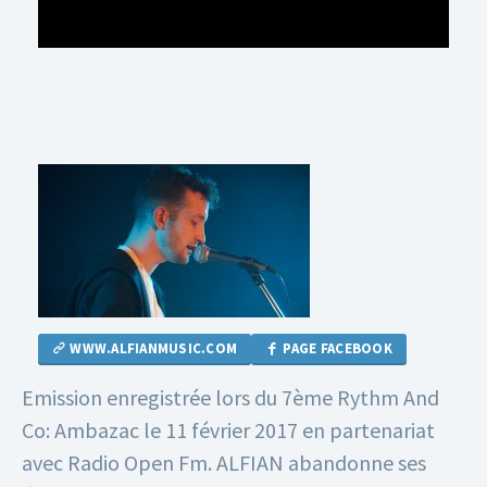
WWW.ALFIANMUSIC.COM
PAGE FACEBOOK
Emission enregistrée lors du 7ème Rythm And
Co: Ambazac le 11 février 2017 en partenariat
avec Radio Open Fm.
ALFIAN abandonne ses