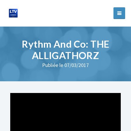
Rythm And Co: THE
ALLIGATHORZ
Publiée le 07/03/2017