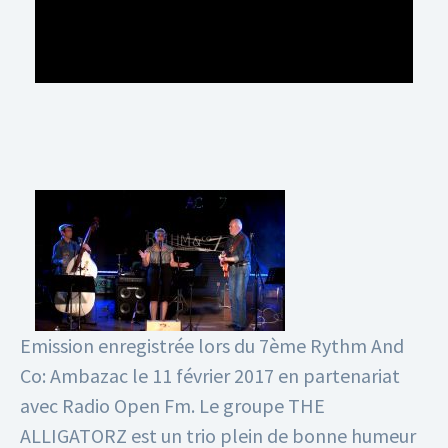
Emission enregistrée lors du 7ème Rythm And
Co: Ambazac le 11 février 2017 en partenariat
avec Radio Open Fm.
Le groupe THE
ALLIGATORZ est un trio plein de bonne humeur