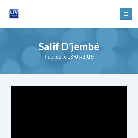
Salif D’jembé
Publiée le 13/05/2019