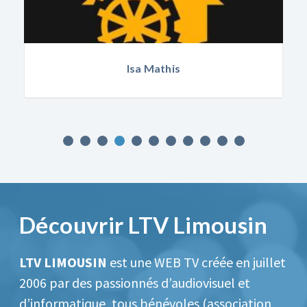
Isa Mathis
Découvrir LTV Limousin
LTV LIMOUSIN
est une WEB TV créée en juillet
2006 par des passionnés d’audiovisuel et
d’informatique, tous bénévoles (association