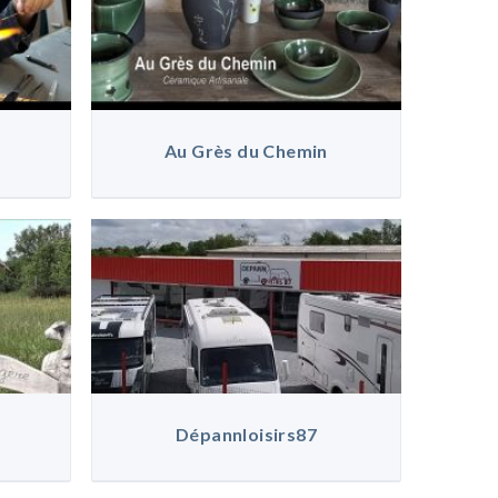
Au Grès du Chemin
Dépannloisirs87