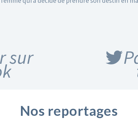
e femme qui a décidé de prendre son destin en ma
r sur
P
ok
Nos reportages