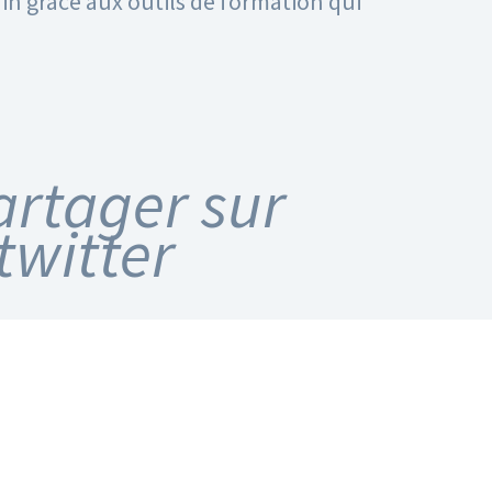
in grâce aux outils de formation qui
artager sur
twitter