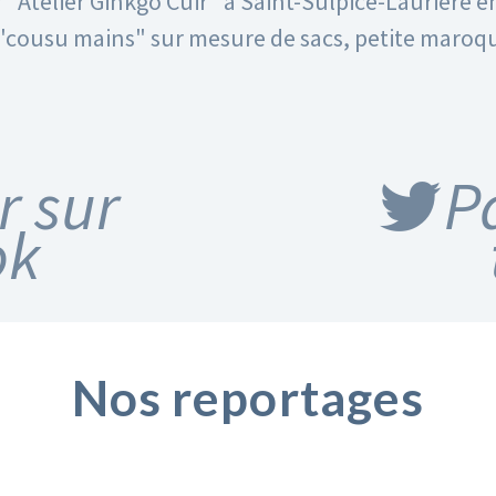
r "Atelier Ginkgo Cuir" à Saint-Sulpice-Laurière 
 "cousu mains" sur mesure de sacs, petite maro
r sur
P
ok
Nos reportages