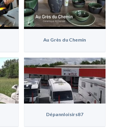
Au Grès du Chemin
Dépannloisirs87