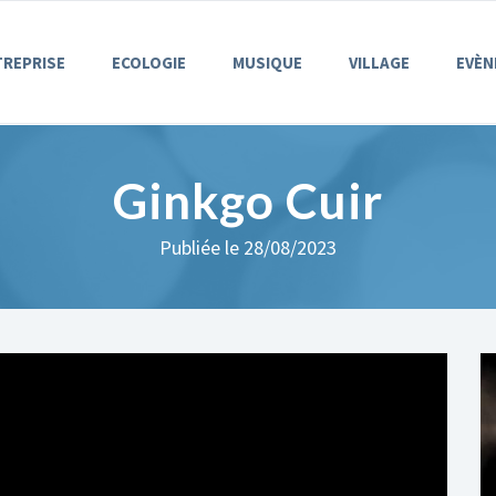
TREPRISE
ECOLOGIE
MUSIQUE
VILLAGE
EVÈN
Ginkgo Cuir
Publiée le 28/08/2023