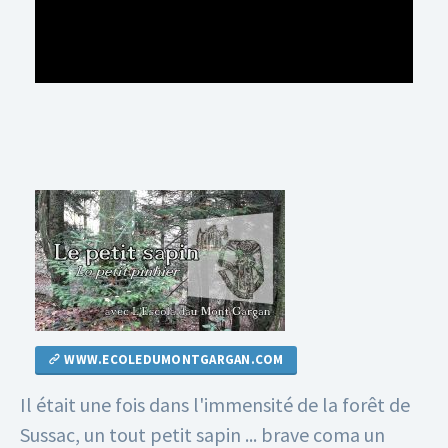
WWW.ECOLEDUMONTGARGAN.COM
Il était une fois dans l'immensité de la forêt de
Sussac, un tout petit sapin ...
brave coma un