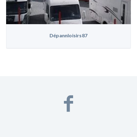
Dépannloisirs87