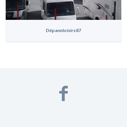
Dépannloisirs87