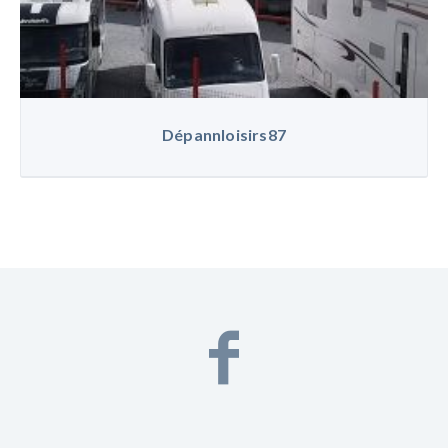
Dépannloisirs87