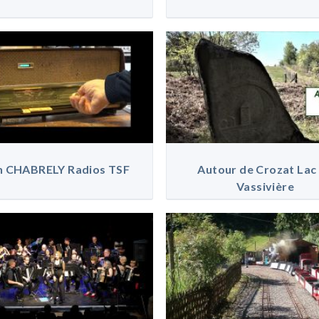
n CHABRELY Radios TSF
Autour de Crozat Lac
Vassivière