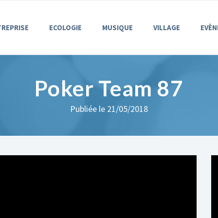
TREPRISE
ECOLOGIE
MUSIQUE
VILLAGE
EVÈN
Poker Team 87
Publiée le 21/05/2018