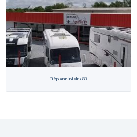
Dépannloisirs87